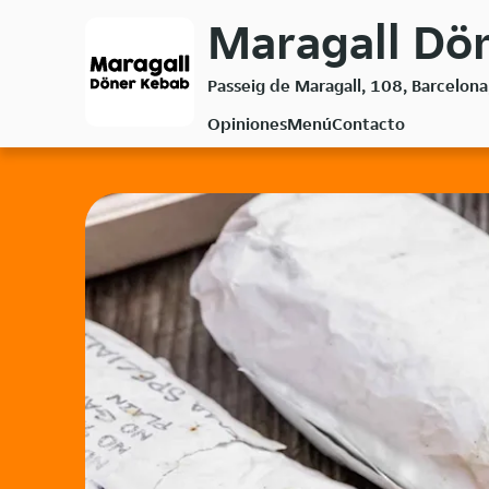
Volver
Maragall Dö
al
menú
Passeig de Maragall, 108, Barcelon
principal
Opiniones
Menú
Contacto