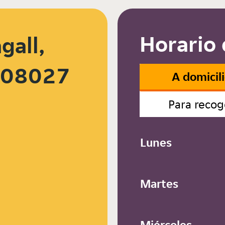
Horario 
gall,
, 08027
A domicil
Para recog
Lunes
Martes
Miércoles